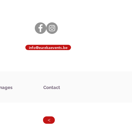
info@eurekaevents.be
nages
Contact
>