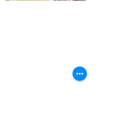
Une séance de Yoga du Rire apporte une
détente en profondeur et un bien-être
unique !
Cet atelier détente favorise une meilleure
qualité relationnelle grâce au « Rire
Ensemble ».
Riez avec vos collaborateurs pour
améliorer le « bien-être » au travail !
Ne riez pas de vos collègue, riez AVEC
eux !
Et savoir rire de soi après avoir ri avec
les autres permet de relativiser ses «
montagnes de problèmes » !
10 à 200 personnes
45' - 1h30
Indoor/Outdoor
Partout en Belgique
FR - NL - EN
Je veux une offre